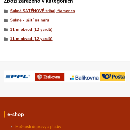
Zboží zařazeno v kategoriích
Sukně SATÉNOVÉ tribal, flamenco
Sukně - ušití na míru
11 m obvod (12 yardů)
11 m obvod (12 yardů)
e-shop
Možnosti dopravy a platby