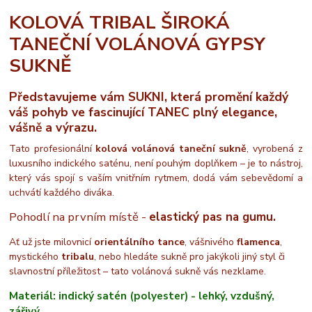
KOLOVÁ TRIBAL ŠIROKÁ
TANEČNÍ VOLÁNOVÁ GYPSY
SUKNĚ
Představujeme vám SUKNI, která promění každý
váš pohyb ve fascinující TANEC plný elegance,
vášně a výrazu.
Tato profesionální
kolová volánová taneční sukně
, vyrobená z
luxusního indického saténu, není pouhým doplňkem – je to nástroj,
který vás spojí s vaším vnitřním rytmem, dodá vám sebevědomí a
uchvátí každého diváka.
Pohodlí na prvním místě -
elastický pas na gumu.
Ať už jste milovnicí
orientálního tance
, vášnivého
flamenca
,
mystického
tribalu
, nebo hledáte sukně pro jakýkoli jiný styl či
slavnostní příležitost – tato volánová sukně vás nezklame.
Materiál: indický satén (polyester) - lehký, vzdušný,
zářivý