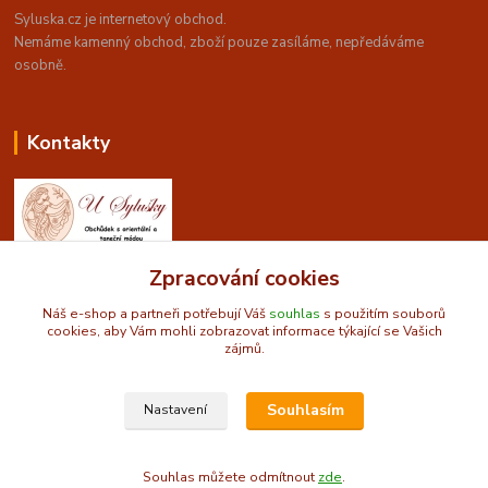
Syluska.cz je internetový obchod.
Nemáme kamenný obchod, z
boží pouze zasíláme, nepředáváme
osobně.
Kontakty
Zpracování cookies
Obchůdek U Sylušky - orientální a taneční móda
Náš e-shop a partneři potřebují Váš
souhlas
s použitím souborů
cookies, aby Vám mohli zobrazovat informace týkající se Vašich
info@syluska.cz
zájmů.
Souhlasím
Nastavení
© 2009-2025 Syluska.cz
Souhlas můžete odmítnout
zde
.