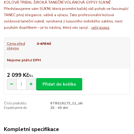
KOLOVÁ TRIBAL ŠIROKÁ TANEČNÍ VOLÁNOVÁ GYPSY SUKNĚ
Představujeme vám SUKNI, která promění každý váš pohyb ve fascinující
TANEC plný elegance, vášně a výrazu. Tato profesionální kolová
volánová taneční sukně, vyrobená z luxusního indického saténu, není
pouhým doplňkem – je to nástroj, který vás spojí...
celý popis
Cena před
2 478 Kč
slevou
Nejsme plátci DPH
2 099 Kč
/
ks
Přidat do košíku
Číslo produktu:
8TRS16173_11_skl
Expedujeme do:
25 - 40 dní
Kompletní specifikace