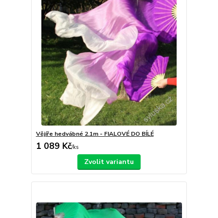
Vějíře hedvábné 2.1m - FIALOVÉ DO BÍLÉ
1 089 Kč
/
ks
Zvolit variantu