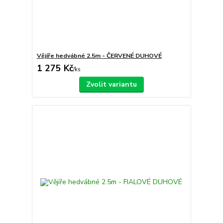
Vějíře hedvábné 2.5m - ČERVENÉ DUHOVÉ
1 275 Kč
/
ks
Zvolit variantu