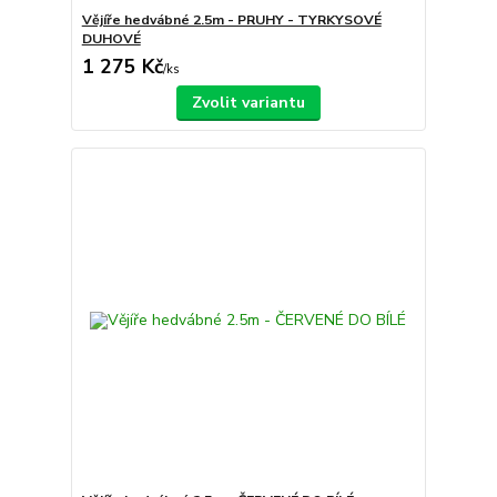
Vějíře hedvábné 2.5m - PRUHY - TYRKYSOVÉ
DUHOVÉ
1 275 Kč
/
ks
Zvolit variantu