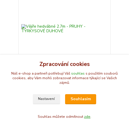
Zpracování cookies
Náš e-shop a partneři potřebují Váš
souhlas
s použitím souborů
Vějíře hedvábné 2.7m - PRUHY - TYRKYSOVÉ
cookies, aby Vám mohli zobrazovat informace týkající se Vašich
DUHOVÉ
zájmů.
1 523 Kč
/
ks
Zvolit variantu
Souhlasím
Nastavení
Souhlas můžete odmítnout
zde
.