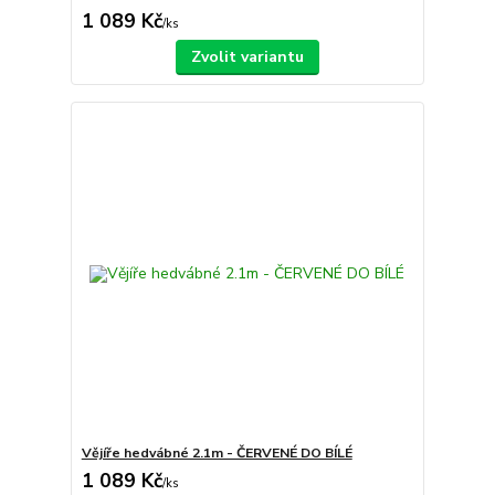
1 089 Kč
/
ks
Zvolit variantu
Vějíře hedvábné 2.1m - ČERVENÉ DO BÍLÉ
1 089 Kč
/
ks