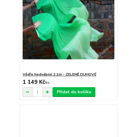
Vějíře hedvábné 2.1m - ZELENÉ DUHOVÉ
1 149 Kč
/
ks
Přidat do košíku