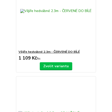
Vějíře hedvábné 2.3m - ČERVENÉ DO BÍLÉ
1 109 Kč
/
ks
Zvolit variantu