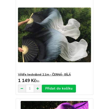
Vějíře hedvábné 2.1m - ČERNÁ- BÍLÁ
1 149 Kč
/
ks
Přidat do košíku