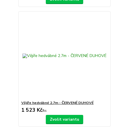
Vějíře hedvábné 2.7m - ČERVENÉ DUHOVÉ
1 523 Kč
/
ks
Zvolit variantu