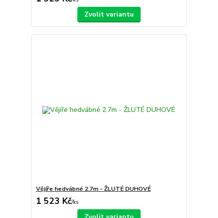
Zvolit variantu
Vějíře hedvábné 2.7m - ŽLUTÉ DUHOVÉ
1 523 Kč
/
ks
Zvolit variantu