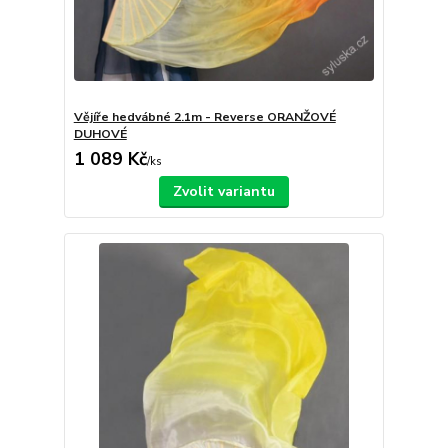
Vějíře hedvábné 2.1m - Reverse ORANŽOVÉ
DUHOVÉ
1 089 Kč
/
ks
Zvolit variantu