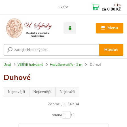
0
ks
CZK
za
0,00 Kč
Menu
Hledat
Úvod
VĚJÍŘE hedvábné
Hedvábné vějíře - 2 m
Duhové
Duhové
Nejnovější
Nejlevnější
Nejdražší
Zobrazuji 1-34 z 34
strana
z 1