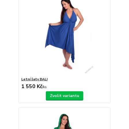
Letní šaty BALI
1 550 Kč
/
ks
Zvolit variantu