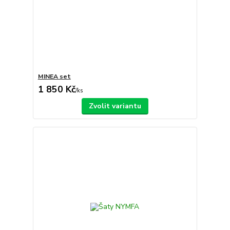
MINEA set
1 850 Kč
/
ks
Zvolit variantu