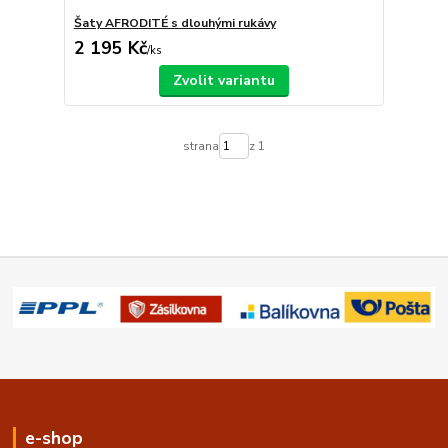
Šaty AFRODITÉ s dlouhými rukávy
2 195 Kč
/
ks
Zvolit variantu
strana
z 1
e-shop