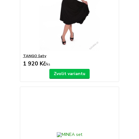
TANGO šaty
1 920 Kč
/
ks
Zvolit variantu