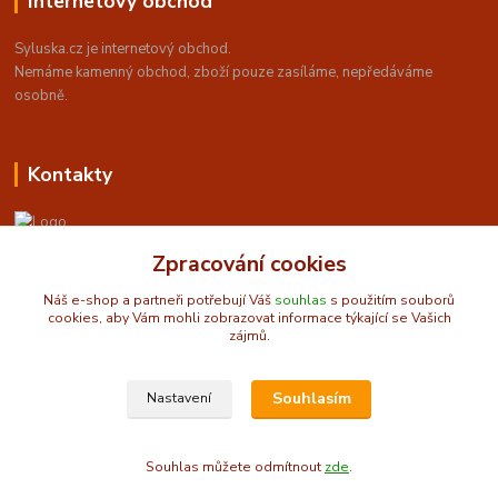
Internetový obchod
Syluska.cz je internetový obchod.
Nemáme kamenný obchod, z
boží pouze zasíláme, nepředáváme
osobně.
Kontakty
Zpracování cookies
Obchůdek U Sylušky - orientální a taneční móda
Náš e-shop a partneři potřebují Váš
souhlas
s použitím souborů
cookies, aby Vám mohli zobrazovat informace týkající se Vašich
info@syluska.cz
zájmů.
Souhlasím
Nastavení
© 2009-2025 Syluska.cz
Souhlas můžete odmítnout
zde
.
Vytvořeno na
Eshop-rychle.cz