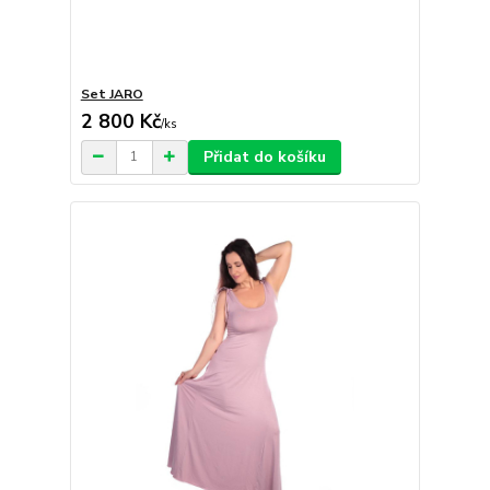
Set JARO
2 800 Kč
/
ks
Přidat do košíku