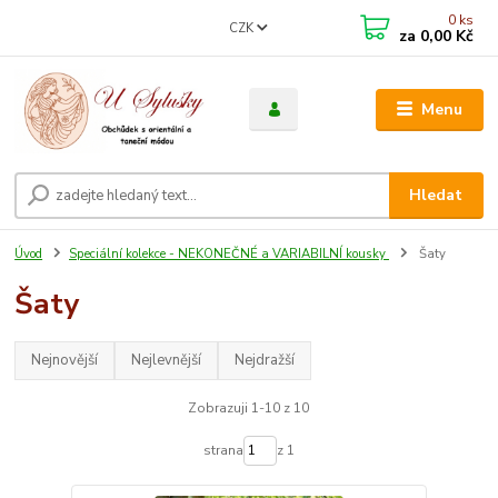
0
ks
CZK
za
0,00 Kč
Menu
Hledat
Úvod
Speciální kolekce - NEKONEČNÉ a VARIABILNÍ kousky
Šaty
Šaty
Nejnovější
Nejlevnější
Nejdražší
Zobrazuji 1-10 z 10
strana
z 1