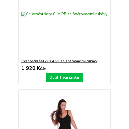
Celoroční šaty CLAIRE se šněrovacími rukávy
1 920 Kč
/
ks
Zvolit variantu