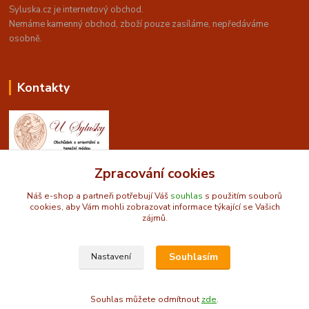
Syluska.cz je internetový obchod.
Nemáme kamenný obchod, z
boží pouze zasíláme, nepředáváme
osobně.
Kontakty
Zpracování cookies
Obchůdek U Sylušky - orientální a taneční móda
Náš e-shop a partneři potřebují Váš
souhlas
s použitím souborů
cookies, aby Vám mohli zobrazovat informace týkající se Vašich
info@syluska.cz
zájmů.
Souhlasím
Nastavení
© 2009-2025 Syluska.cz
Souhlas můžete odmítnout
zde
.