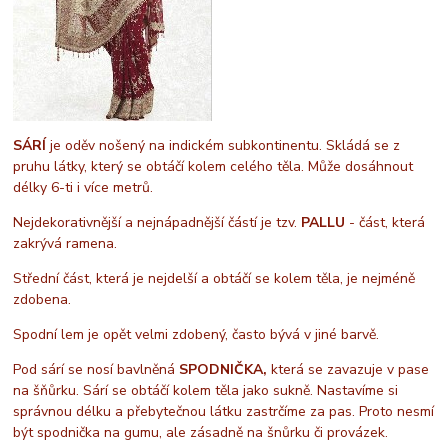
SÁRÍ
je oděv nošený na indickém subkontinentu. Skládá se z
pruhu látky, který se obtáčí kolem celého těla. Může dosáhnout
délky 6-ti i více metrů.
Nejdekorativnější a nejnápadnější částí je tzv.
PALLU
- část, která
zakrývá ramena.
Střední část, která je nejdelší a obtáčí se kolem těla, je nejméně
zdobena.
Spodní lem je opět velmi zdobený, často bývá v jiné barvě.
Pod sárí se nosí bavlněná
SPODNIČKA,
která se zavazuje v pase
na šňůrku. Sárí se obtáčí kolem těla jako sukně. Nastavíme si
správnou délku a přebytečnou látku zastrčíme za pas. Proto nesmí
být spodnička na gumu, ale zásadně na šnůrku či provázek.