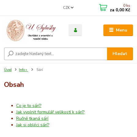
0
ks
CZK
za
0,00 Kč
Menu
Hledat
Úvod
Info »
Sárí
Obsah
Co je to sárí?
Jak vyplnit formulář velikostí k sárí?
Ručně tkaná sárí
Jak si obléci sárí?