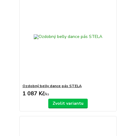
Ozdobný belly dance pás STELA
1 087 Kč
/
ks
Zvolit variantu