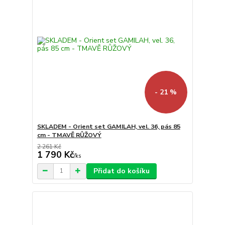
- 21 %
SKLADEM - Orient set GAMILAH, vel. 36, pás 85
cm - TMAVĚ RŮŽOVÝ
2 261 Kč
1 790 Kč
/
ks
Přidat do košíku