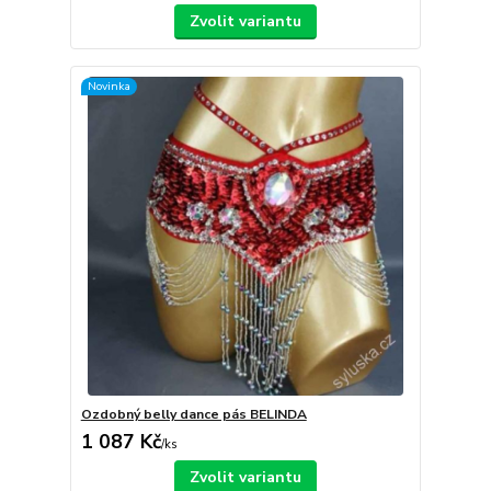
Zvolit variantu
Novinka
Ozdobný belly dance pás BELINDA
1 087 Kč
/
ks
Zvolit variantu