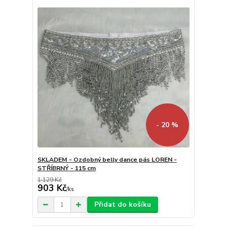
- 20 %
SKLADEM - Ozdobný belly dance pás LOREN -
STŘÍBRNÝ - 115 cm
1 129 Kč
903 Kč
/
ks
Přidat do košíku