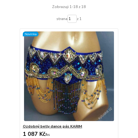
Zobrazuji 1-18 z 18
strana
z 1
Novinka
Ozdobný belly dance pás KARIM
1 087 Kč
/
ks