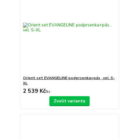
Orient set EVANGELINE podprsenka+pás , vel. S-
XL
2 539 Kč
/
ks
Zvolit variantu