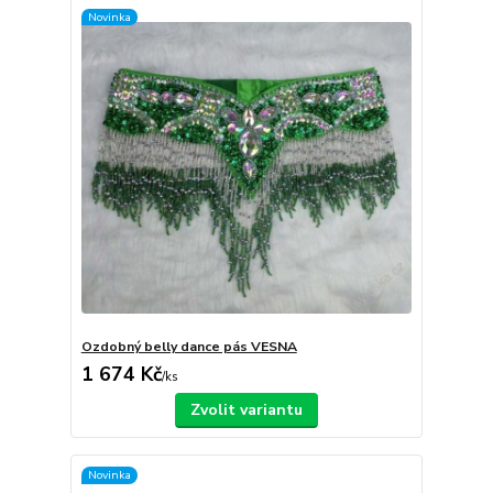
Novinka
Ozdobný belly dance pás VESNA
1 674 Kč
/
ks
Zvolit variantu
Novinka