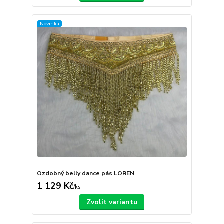
Novinka
Ozdobný belly dance pás LOREN
1 129 Kč
/
ks
Zvolit variantu