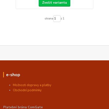
Zvolit variantu
strana
z 1
e-shop
Možnosti dopravy a platby
Obchodní podmínky
Platební brána ComGate