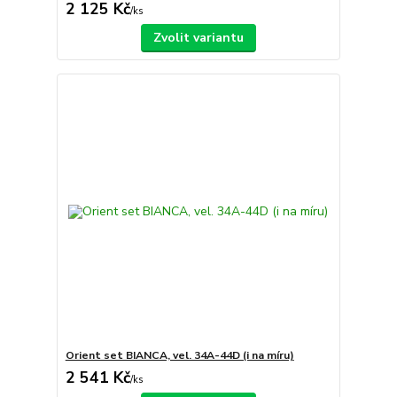
2 125 Kč
/
ks
Zvolit variantu
Orient set BIANCA, vel. 34A-44D (i na míru)
2 541 Kč
/
ks