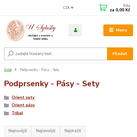
0
ks
CZK
za
0,00 Kč
Menu
Hledat
Úvod
Podprsenky - Pásy - Sety
Podprsenky - Pásy - Sety
Orient sety
Orient pásy
Tribal
Nejnovější
Nejlevnější
Nejdražší