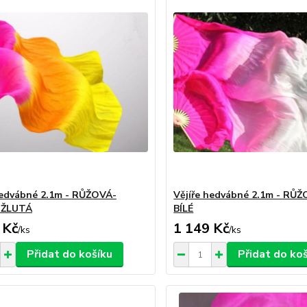
hedvábné 2.1m - RŮŽOVÁ-
Vějíře hedvábné 2.1m - RŮ
-ŽLUTÁ
BÍLÉ
 Kč
1 149 Kč
/
ks
/
ks
Přidat do košíku
Přidat do ko