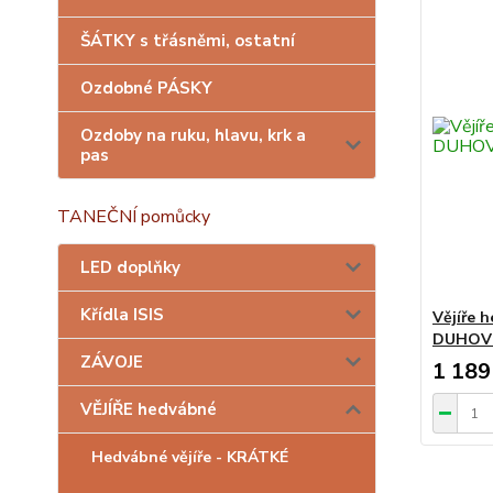
ŠÁTKY s třásněmi, ostatní
Ozdobné PÁSKY
Ozdoby na ruku, hlavu, krk a
pas
TANEČNÍ pomůcky
LED doplňky
Křídla ISIS
Vějíře 
DUHOV
ZÁVOJE
1 189
VĚJÍŘE hedvábné
Hedvábné vějíře - KRÁTKÉ