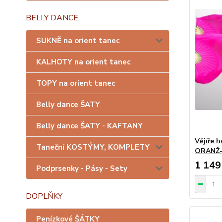
BELLY DANCE
SUKNĚ na orient tanec
KALHOTY na orient tanec
TOPY na orient tanec
Belly dance ŠATY
Belly dance ŠATY - KAFTANY
Vějíře 
Taneční KOSTÝMY, KOMPLETY
ORANŽ
1 149
Podprsenky - Pásy - Sety
DOPLŇKY
Penízkové ŠÁTKY