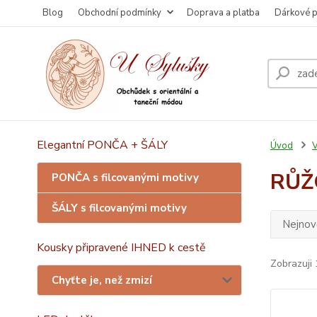
Blog
Obchodní podmínky
Doprava a platba
Dárkové 
Elegantní PONČA + ŠÁLY
Úvod
V
RŮŽ
PONČA s filcovanými motivy
ŠÁLY s filcovanými motivy
Nejnově
Kousky připravené IHNED k cestě
Zobrazuji 
Chyťte je, než zmizí