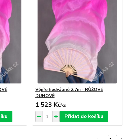
ŽOVÉ
Vějíře hedvábné 2.7m - RŮŽOVÉ
DUHOVÉ
1 523 Kč
/
ks
šíku
Přidat do košíku