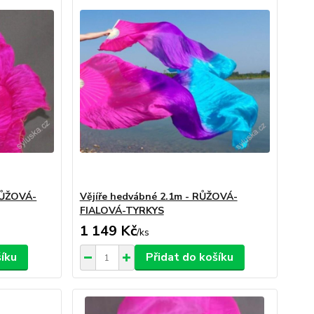
RŮŽOVÁ-
Vějíře hedvábné 2.1m - RŮŽOVÁ-
FIALOVÁ-TYRKYS
1 149 Kč
/
ks
šíku
Přidat do košíku