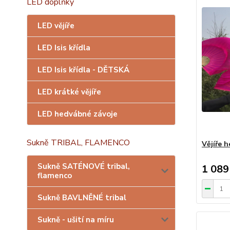
LED doplňky
LED vějíře
LED Isis křídla
LED Isis křídla - DĚTSKÁ
LED krátké vějíře
LED hedvábné závoje
Sukně TRIBAL, FLAMENCO
Vějíře 
Sukně SATÉNOVÉ tribal,
1 089
flamenco
Sukně BAVLNĚNÉ tribal
Sukně - ušití na míru