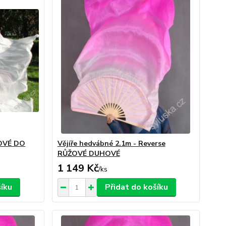
ŽOVÉ DO
Vějíře hedvábné 2.1m - Reverse
RŮŽOVÉ DUHOVÉ
1 149 Kč
/
ks
šíku
Přidat do košíku