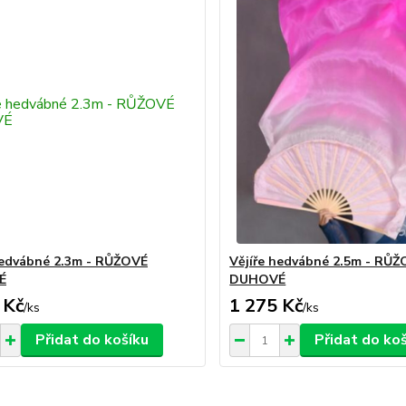
hedvábné 2.3m - RŮŽOVÉ
Vějíře hedvábné 2.5m - RŮ
É
DUHOVÉ
 Kč
1 275 Kč
/
ks
/
ks
Přidat do košíku
Přidat do ko