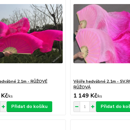
hedvábné 2.1m - RŮŽOVÉ
Vějíře hedvábné 2.1m - SV.
RŮŽOVÁ
 Kč
1 149 Kč
/
ks
/
ks
Přidat do košíku
Přidat do ko