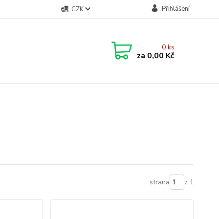
Přihlášení
CZK
0
ks
za
0,00 Kč
strana
z 1