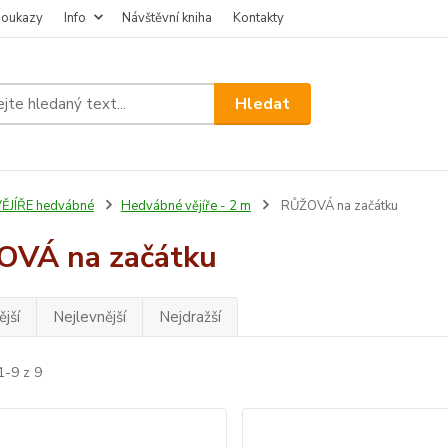
poukazy
Info
Návštěvní kniha
Kontakty
Hledat
ĚJÍŘE hedvábné
Hedvábné vějíře - 2 m
RŮŽOVÁ na začátku
OVÁ na začátku
jší
Nejlevnější
Nejdražší
1-9 z 9