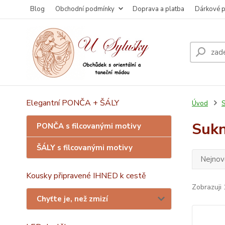
Blog
Obchodní podmínky
Doprava a platba
Dárkové 
Elegantní PONČA + ŠÁLY
Úvod
S
Suk
PONČA s filcovanými motivy
ŠÁLY s filcovanými motivy
Nejnově
Kousky připravené IHNED k cestě
Zobrazuji 
Chyťte je, než zmizí