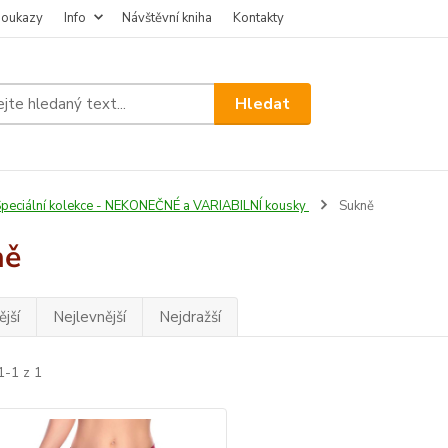
poukazy
Info
Návštěvní kniha
Kontakty
Hledat
peciální kolekce - NEKONEČNÉ a VARIABILNÍ kousky
Sukně
ně
jší
Nejlevnější
Nejdražší
1-1 z 1