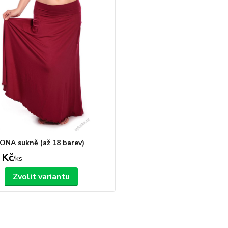
NA sukně (až 18 barev)
 Kč
/
ks
Zvolit variantu