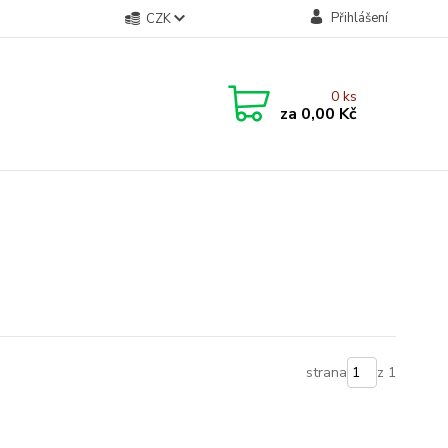
Přihlášení
CZK
0
ks
za
0,00 Kč
strana
z 1