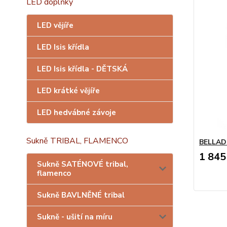
LED doplňky
LED vějíře
LED Isis křídla
LED Isis křídla - DĚTSKÁ
LED krátké vějíře
LED hedvábné závoje
Sukně TRIBAL, FLAMENCO
BELLADO
1 845
Sukně SATÉNOVÉ tribal,
flamenco
Sukně BAVLNĚNÉ tribal
Sukně - ušití na míru