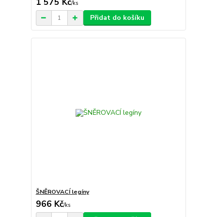
1 575 Kč
/
ks
Přidat do košíku
ŠNĚROVACÍ legíny
966 Kč
/
ks