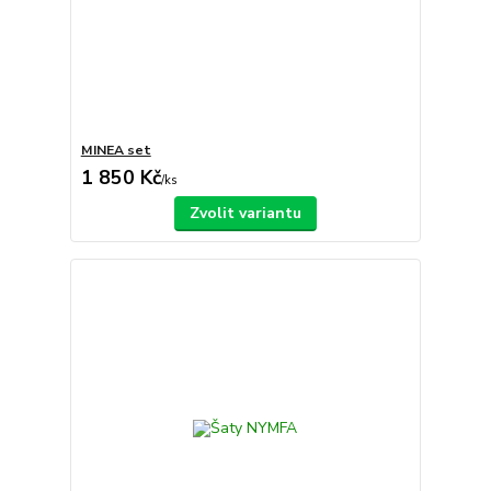
MINEA set
1 850 Kč
/
ks
Zvolit variantu