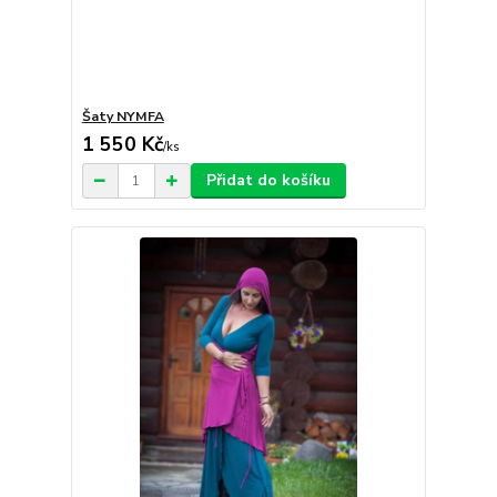
Šaty NYMFA
1 550 Kč
/
ks
Přidat do košíku