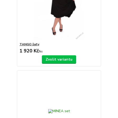
TANGO šaty
1 920 Kč
/
ks
Zvolit variantu