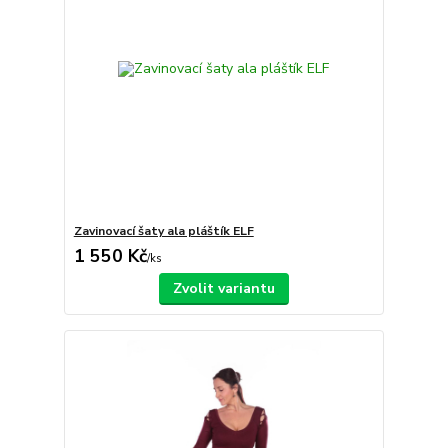
Zavinovací šaty ala pláštík ELF
1 550 Kč
/
ks
Zvolit variantu