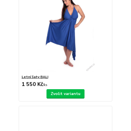
Letní šaty BALI
1 550 Kč
/
ks
Zvolit variantu