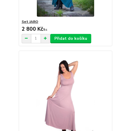
Set JARO
2 800 Kč
/
ks
Přidat do košíku