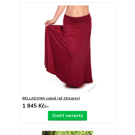
BELLADONA sukně (až 18 barev)
1 845 Kč
/
ks
Zvolit variantu