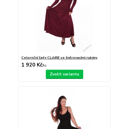
Celoroční šaty CLAIRE se šněrovacími rukávy
1 920 Kč
/
ks
Zvolit variantu