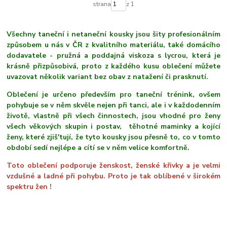
strana
z 1
Všechny taneční i netaneční kousky jsou šity profesionálním
způsobem u nás v ČR z kvalitního materiálu, také domácího
dodavatele - pružná a poddajná viskoza s lycrou, která je
krásně přizpůsobivá, proto z každého kusu oblečení můžete
uvazovat několik variant bez obav z natažení či prasknutí.
Oblečení je určeno především pro taneční trénink, ovšem
pohybuje se v něm skvěle nejen při tanci, ale i v každodenním
životě, vlastně při všech činnostech, jsou vhodné pro ženy
všech věkových skupin i postav, těhotné maminky a kojící
ženy, které zjiš'tují, že tyto kousky jsou přesně to, co v tomto
období sedí nejlépe a cítí se v něm velice komfortně.
Toto oblečení podporuje ženskost, ženské křivky a je velmi
vzdušné a ladné při pohybu. Proto je tak oblíbené v širokém
spektru žen !