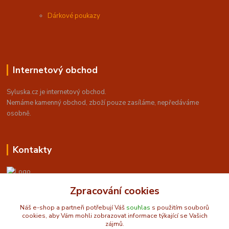
Dárkové poukazy
Internetový obchod
Syluska.cz je internetový obchod.
Nemáme kamenný obchod, z
boží pouze zasíláme, nepředáváme
osobně.
Kontakty
Zpracování cookies
Obchůdek U Sylušky - orientální a taneční móda
Náš e-shop a partneři potřebují Váš
souhlas
s použitím souborů
cookies, aby Vám mohli zobrazovat informace týkající se Vašich
info@syluska.cz
zájmů.