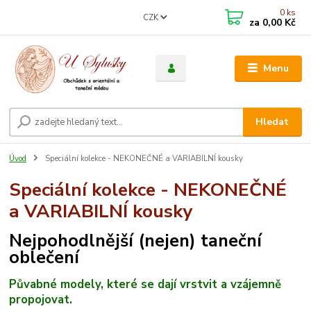
0
ks
CZK
za
0,00 Kč
Menu
Hledat
Úvod
Speciální kolekce - NEKONEČNÉ a VARIABILNÍ kousky
Speciální kolekce - NEKONEČNÉ
a VARIABILNÍ kousky
Nejpohodlnější (nejen) taneční
oblečení
Půvabné modely, které se dají vrstvit a vzájemně
propojovat.