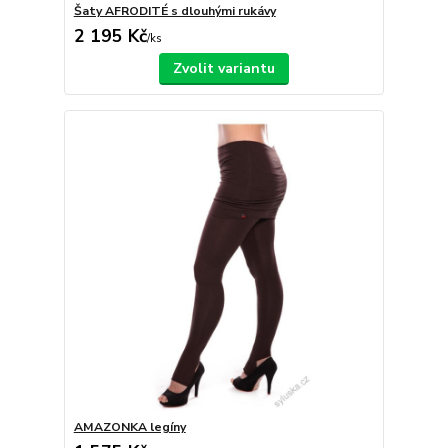
Šaty AFRODITÉ s dlouhými rukávy
2 195 Kč
/
ks
Zvolit variantu
AMAZONKA legíny