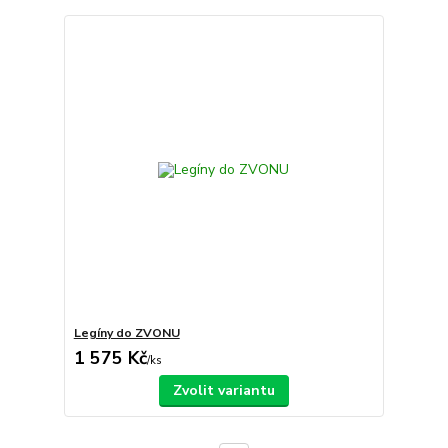
Legíny do ZVONU
1 575 Kč
/
ks
Zvolit variantu