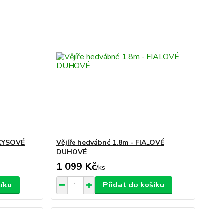
RKYSOVÉ
Vějíře hedvábné 1.8m - FIALOVÉ
DUHOVÉ
1 099 Kč
/
ks
šíku
Přidat do košíku