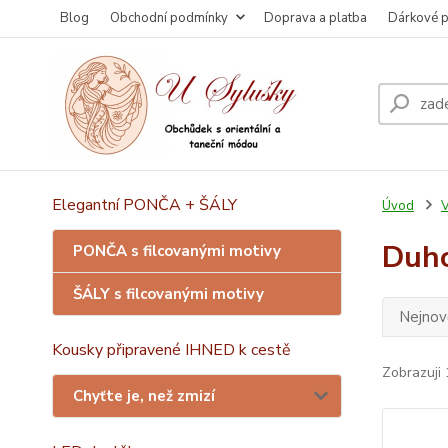
Blog
Obchodní podmínky
Doprava a platba
Dárkové 
Elegantní PONČA + ŠÁLY
Úvod
V
Duh
PONČA s filcovanými motivy
ŠÁLY s filcovanými motivy
Nejnově
Kousky připravené IHNED k cestě
Zobrazuji 
Chyťte je, než zmizí