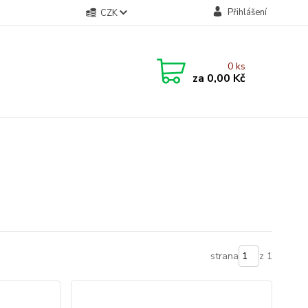
Přihlášení
CZK
0
ks
za
0,00 Kč
strana
z 1