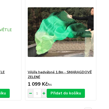
TLE
Vějíře hedvábné 1.8m - SMARAGDOVĚ
ZELENÉ
1 099 Kč
/
ks
šíku
Přidat do košíku