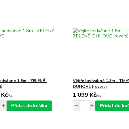
hedvábné 1.8m - ZELENÉ-
Vějíře hedvábné 1.8m - TM
É
DUHOVÉ (revers)
 Kč
1 099 Kč
/
ks
/
ks
Přidat do košíku
Přidat do ko