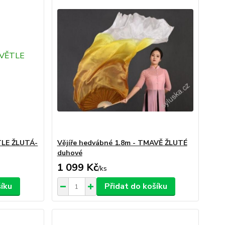
ĚTLE ŽLUTÁ-
Vějíře hedvábné 1.8m - TMAVĚ ŽLUTÉ
duhové
1 099 Kč
/
ks
šíku
Přidat do košíku