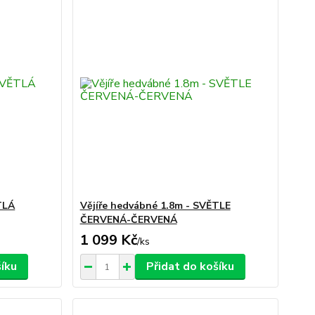
TLÁ
Vějíře hedvábné 1.8m - SVĚTLE
ČERVENÁ-ČERVENÁ
1 099 Kč
/
ks
šíku
Přidat do košíku