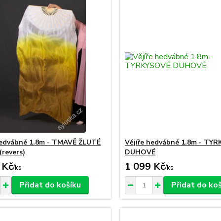
hedvábné 1.8m - TMAVĚ ŽLUTÉ
Vějíře hedvábné 1.8m - TY
(revers)
DUHOVÉ
 Kč
1 099 Kč
/
ks
/
ks
Přidat do košíku
Přidat do ko