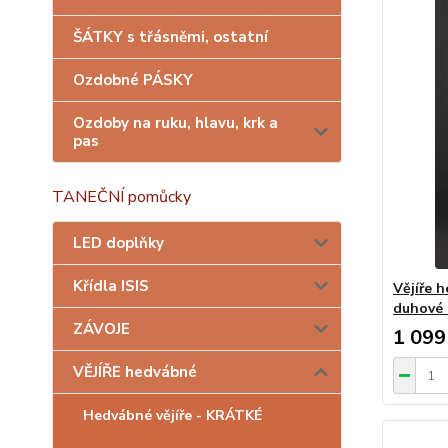
ŠÁTKY s třásněmi, ostatní
Ozdobné PÁSKY
Ozdoby na ruku, hlavu, krk a
pas
TANEČNÍ pomůcky
LED doplňky
Křídla ISIS
Vějíře 
duhové 
ZÁVOJE
1 099
VĚJÍŘE hedvábné
Hedvábné vějíře - KRÁTKÉ