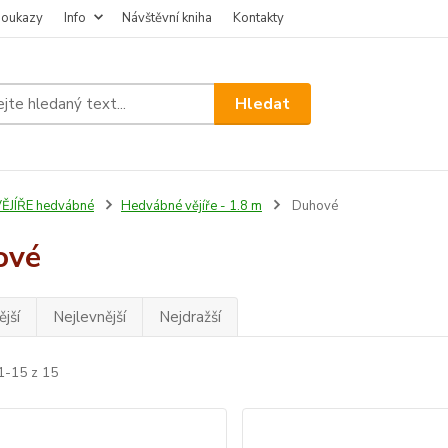
poukazy
Info
Návštěvní kniha
Kontakty
Hledat
ĚJÍŘE hedvábné
Hedvábné vějíře - 1.8 m
Duhové
ové
jší
Nejlevnější
Nejdražší
1-15 z 15