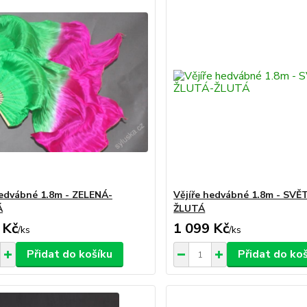
hedvábné 1.8m - ZELENÁ-
Vějíře hedvábné 1.8m - SV
Á
ŽLUTÁ
 Kč
1 099 Kč
/
ks
/
ks
Přidat do košíku
Přidat do ko