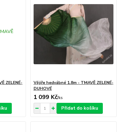
AVĚ ZELENÉ-
Vějíře hedvábné 1.8m - TMAVĚ ZELENÉ-
DUHOVÉ
1 099 Kč
/
ks
šíku
Přidat do košíku