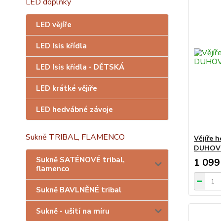
LED doplňky
LED vějíře
LED Isis křídla
LED Isis křídla - DĚTSKÁ
LED krátké vějíře
LED hedvábné závoje
Sukně TRIBAL, FLAMENCO
Vějíře 
DUHOV
Sukně SATÉNOVÉ tribal,
1 099
flamenco
Sukně BAVLNĚNÉ tribal
Sukně - ušití na míru