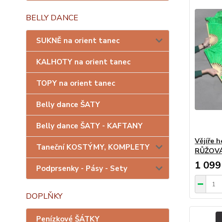
BELLY DANCE
SUKNĚ na orient tanec
KALHOTY na orient tanec
TOPY na orient tanec
Belly dance ŠATY
Belly dance ŠATY - KAFTANY
Vějíře 
Taneční KOSTÝMY, KOMPLETY
RŮŽOV
1 099
Podprsenky - Pásy - Sety
DOPLŇKY
Penízkové ŠÁTKY