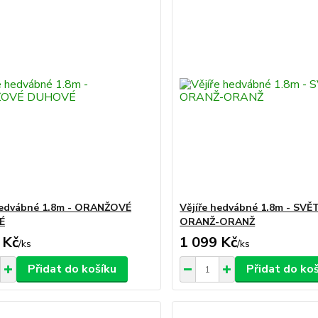
hedvábné 1.8m - ORANŽOVÉ
Vějíře hedvábné 1.8m - SVĚ
É
ORANŽ-ORANŽ
 Kč
1 099 Kč
/
ks
/
ks
Přidat do košíku
Přidat do ko