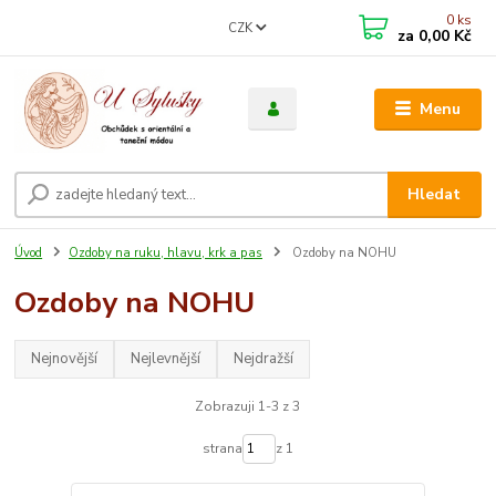
0
ks
CZK
za
0,00 Kč
Menu
Hledat
Úvod
Ozdoby na ruku, hlavu, krk a pas
Ozdoby na NOHU
Ozdoby na NOHU
Nejnovější
Nejlevnější
Nejdražší
Zobrazuji 1-3 z 3
strana
z 1