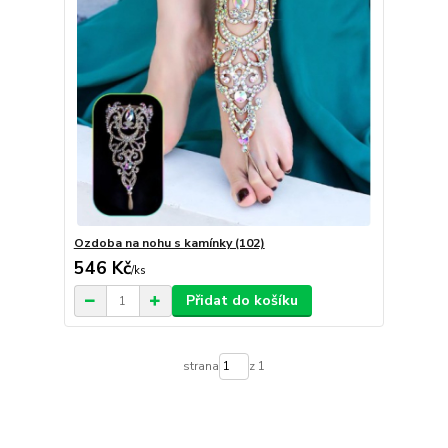
Ozdoba na nohu s kamínky (102)
546 Kč
/
ks
Přidat do košíku
strana
z 1