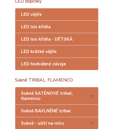
LED doplňky
LED vějíře
LED Isis křídla
LED Isis křídla - DĚTSKÁ
LED krátké vějíře
LED hedvábné závoje
Sukně TRIBAL, FLAMENCO
Sukně SATÉNOVÉ tribal,
flamenco
Sukně BAVLNĚNÉ tribal
Sukně - ušití na míru