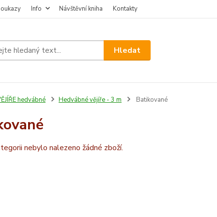
poukazy
Info
Návštěvní kniha
Kontakty
Hledat
ĚJÍŘE hedvábné
Hedvábné vějíře - 3 m
Batikované
kované
tegorii nebylo nalezeno žádné zboží.