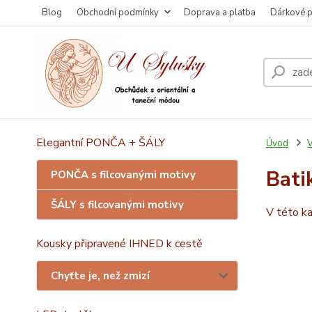
Blog
Obchodní podmínky
Doprava a platba
Dárkové 
Elegantní PONČA + ŠÁLY
Úvod
V
Bati
PONČA s filcovanými motivy
ŠÁLY s filcovanými motivy
V této ka
Kousky připravené IHNED k cestě
Chyťte je, než zmizí