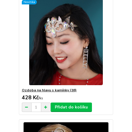
Novinka
Ozdoba na hlavu s kamínky (38)
428 Kč
/
ks
Přidat do košíku