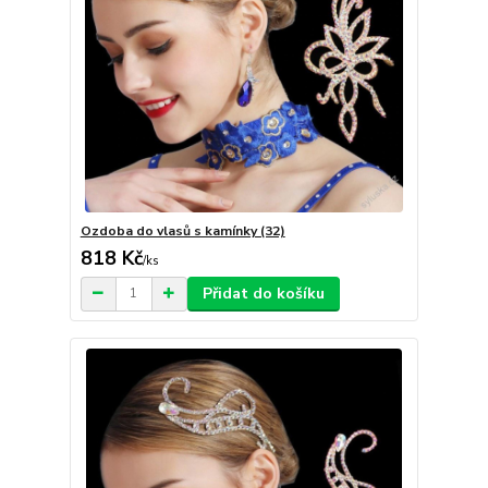
Ozdoba do vlasů s kamínky (32)
818 Kč
/
ks
Přidat do košíku