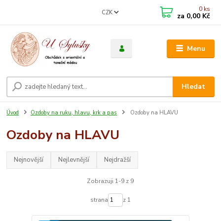
0
ks
CZK
za
0,00 Kč
Menu
Hledat
Úvod
Ozdoby na ruku, hlavu, krk a pas
Ozdoby na HLAVU
Ozdoby na HLAVU
Nejnovější
Nejlevnější
Nejdražší
Zobrazuji 1-9 z 9
strana
z 1