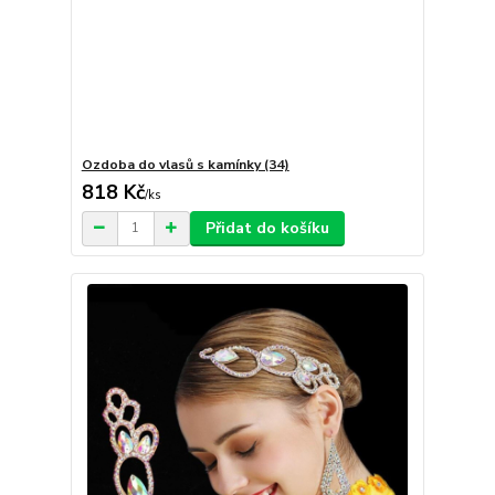
Ozdoba do vlasů s kamínky (34)
818 Kč
/
ks
Přidat do košíku