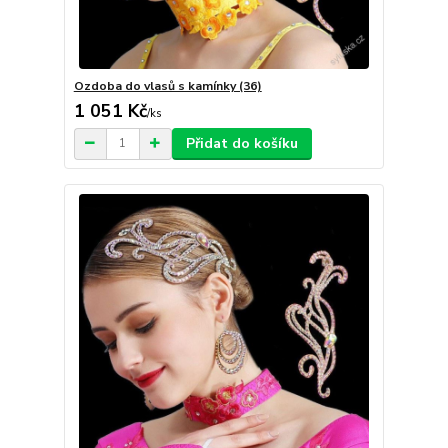
Ozdoba do vlasů s kamínky (36)
1 051 Kč
/
ks
Přidat do košíku