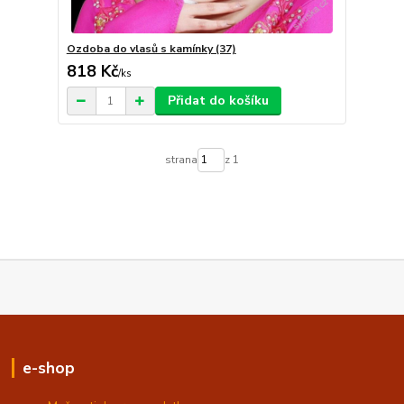
Ozdoba do vlasů s kamínky (37)
818 Kč
/
ks
Přidat do košíku
strana
z 1
e-shop