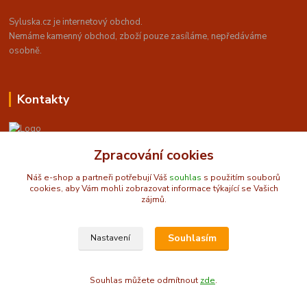
Syluska.cz je internetový obchod.
Nemáme kamenný obchod, z
boží pouze zasíláme, nepředáváme
osobně.
Kontakty
Zpracování cookies
Obchůdek U Sylušky - orientální a taneční móda
Náš e-shop a partneři potřebují Váš
souhlas
s použitím souborů
cookies, aby Vám mohli zobrazovat informace týkající se Vašich
info@syluska.cz
zájmů.
Souhlasím
Nastavení
© 2009-2025 Syluska.cz
Souhlas můžete odmítnout
zde
.
Vytvořeno na
Eshop-rychle.cz