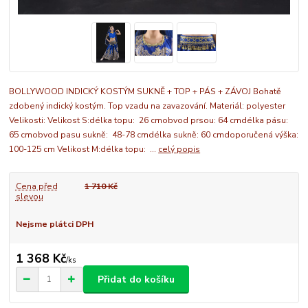
BOLLYWOOD INDICKÝ KOSTÝM SUKNĚ + TOP + PÁS + ZÁVOJ Bohatě
zdobený indický kostým. Top vzadu na zavazování. Materiál: polyester
Velikosti: Velikost S:délka topu: 26 cmobvod prsou: 64 cmdélka pásu:
65 cmobvod pasu sukně: 48-78 cmdélka sukně: 60 cmdoporučená výška:
100-125 cm Velikost M:délka topu: ...
celý popis
Cena před
1 710 Kč
slevou
Nejsme plátci DPH
1 368 Kč
/
ks
Přidat do košíku