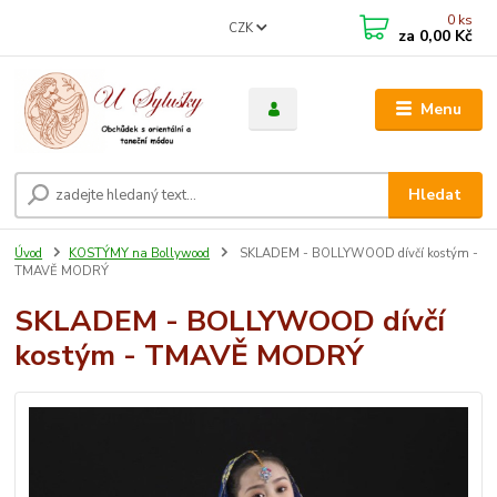
0
ks
CZK
za
0,00 Kč
Menu
Hledat
Úvod
KOSTÝMY na Bollywood
SKLADEM - BOLLYWOOD dívčí kostým -
TMAVĚ MODRÝ
SKLADEM - BOLLYWOOD dívčí
kostým - TMAVĚ MODRÝ