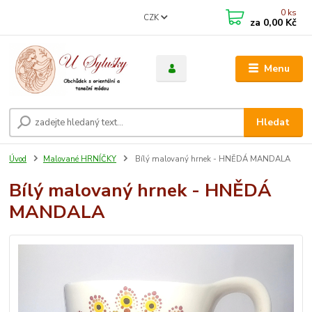
0
ks
CZK
za
0,00 Kč
Menu
Hledat
Úvod
Malované HRNÍČKY
Bílý malovaný hrnek - HNĚDÁ MANDALA
Bílý malovaný hrnek - HNĚDÁ
MANDALA