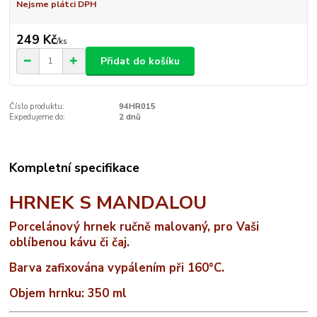
Nejsme plátci DPH
249 Kč
/
ks
Přidat do košíku
Číslo produktu:
94HR015
Expedujeme do:
2 dnů
Kompletní specifikace
HRNEK S MANDALOU
Porcelánový hrnek ručně malovaný, pro Vaši
oblíbenou kávu či čaj.
Barva zafixována vypálením při 160°C.
Objem hrnku: 350 ml